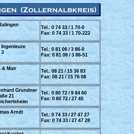
Balingen
Tel.: 0 74 33 / 1 70-0
Fax: 0 74 33 / 1 70-222
 Ingenieure
Tel.: 0 81 06 / 3 86-0
 3
Fax: 0 81 06 / 3 86-51
 & Mair
Tel.: 08 21 / 15 36 83
Fax:
08 21 / 15 76 08
eonhard Grundner
Tel.: 0 80 72 / 9 84 60
aße 21
Fax: 0 80 72 / 27 45
ichertsheim
omas Arndt
Tel.: 0 74 33 / 27 47 27
Fax: 0 74 33 / 27 47 28
rst Kunkel