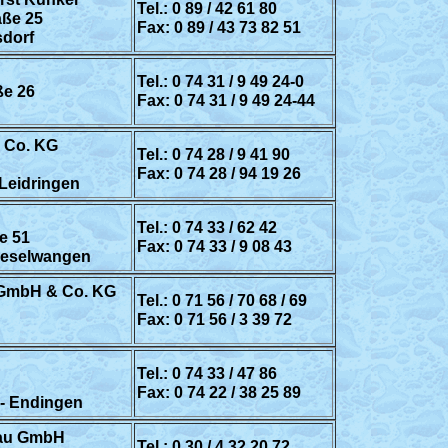
Tel.: 0 89 / 42 61 80
aße 25
Fax: 0 89 / 43 73 82 51
sdorf
Tel.: 0 74 31 / 9 49 24-0
ße 26
Fax: 0 74 31 / 9 49 24-44
 Co. KG
Tel.: 0 74 28 / 9 41 90
Fax: 0 74 28 / 94 19 26
Leidringen
Tel.: 0 74 33 / 62 42
e 51
Fax: 0 74 33 / 9 08 43
Heselwangen
 GmbH & Co. KG
Tel.: 0 71 56 / 70 68 / 69
Fax: 0 71 56 / 3 39 72
Tel.: 0 74 33 / 47 86
Fax: 0 74 22 / 38 25 89
 - Endingen
bau GmbH
Tel.: 0 30 / 4 32 20 72