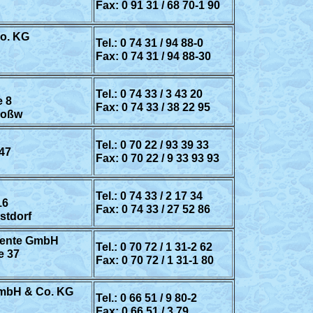
Fax: 0 91 31 / 68 70-1 90
o. KG
Tel.: 0 74 31 / 94 88-0
Fax: 0 74 31 / 94 88-30
Tel.: 0 74 33 / 3 43 20
e 8
Fax: 0 74 33 / 38 22 95
Roßw
Tel.: 0 70 22 / 93 39 33
 47
Fax: 0 70 22 / 9 33 93 93
Tel.: 0 74 33 / 2 17 34
16
Fax: 0 74 33 / 27 52 86
stdorf
mente GmbH
Tel.: 0 70 72 / 1 31-2 62
e 37
Fax: 0 70 72 / 1 31-1 80
mbH & Co. KG
Tel.: 0 66 51 / 9 80-2
Fax: 0 66 51 / 3 79