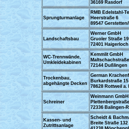
36169 Rasdorf
RMB Edelstahl-T
Sprungturmanlage
Heerstraße 6
89547 Gerstetten
Werner GmbH
Landschaftsbau
Gruoler Straße 19
72401 Haigerloch
Kemmlit GmbH
WC-Trennwände,
Maltschachstraße
Umkleidekabinen
72144 Dußlingen
German Krachenf
Trockenbau,
Burkardstraße 15
abgehängte Decken
78628 Rottweil a. 
Weinmann GmbH
Schreiner
Plettenbergstraße
72336 Balingen-
Scheidt & Bach
Kassen- und
Breite Straße 132
Zutrittsanlage
41238 Möncheng