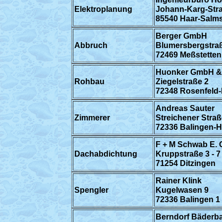
Elektroplanung
Johann-Karg-Str
85540 Haar-Salm
Berger GmbH
Abbruch
Blumersbergstra
72469 Meßstetten
Huonker GmbH &
Rohbau
Ziegelstraße 2
72348 Rosenfeld-
Andreas Sauter
Zimmerer
Streichener Straß
72336 Balingen-
F + M Schwab E.
Dachabdichtung
Kruppstraße 3 - 7
71254 Ditzingen
Rainer Klink
Spengler
Kugelwasen 9
72336 Balingen 1
Berndorf Bäder