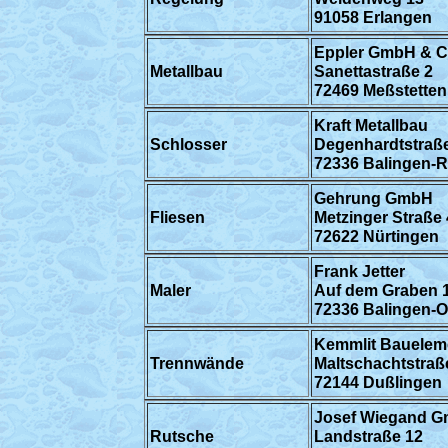
91058 Erlangen
Eppler GmbH & C
Metallbau
Sanettastraße 2
72469 Meßstetten
Kraft Metallbau
Schlosser
Degenhardtstraß
72336 Balingen-
Gehrung GmbH
Fliesen
Metzinger Straße
72622 Nürtingen
Frank Jetter
Maler
Auf dem Graben 
72336 Balingen-O
Kemmlit Bauele
Trennwände
Maltschachtstraß
72144 Dußlingen
Josef Wiegand G
Rutsche
Landstraße 12