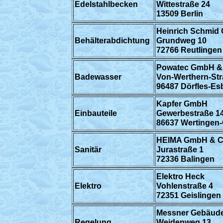
Edelstahlbecken
Wittestraße 24
13509 Berlin
Heinrich Schmid
Behälterabdichtung
Grundweg 10
72766 Reutlingen
Powatec GmbH &
Badewasser
Von-Werthern-Str
96487 Dörfles-Es
Kapfer GmbH
Einbauteile
Gewerbestraße 1
86637 Wertingen-
HEIMA GmbH & C
Sanitär
Jurastraße 1
72336 Balingen
Elektro Heck
Elektro
Vohlenstraße 4
72351 Geislingen
Messner Gebäud
Regelung
Weidenweg 13