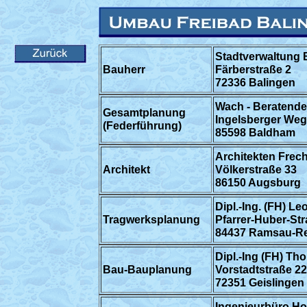
Stadtverwaltung 
Bauherr
Färberstraße 2
72336 Balingen
Wach - Beratende
Gesamtplanung
Ingelsberger Weg
(Federführung)
85598 Baldham
Architekten Frech
Architekt
Völkerstraße 33
86150 Augsburg
Dipl.-Ing. (FH) L
Tragwerksplanung
Pfarrer-Huber-Str
84437 Ramsau-Re
Dipl.-Ing (FH) Th
Bau-Bauplanung
Vorstadtstraße 22
72351 Geislingen
Ingenieurbüro Ho