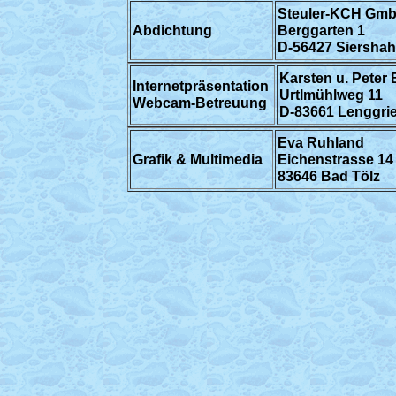
Steuler-KCH Gm
Abdichtung
Berggarten 1
D-56427 Siersha
Karsten u. Pete
Internetpräsentation
Urtlmühlweg 11
Webcam-Betreuung
D-83661 Lenggri
Eva Ruhland
Grafik & Multimedia
Eichenstrasse 14
83646 Bad Tölz