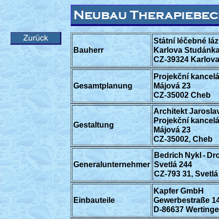
Státní léčebné lá
Bauherr
Karlova
Studánka
CZ-39324 Karlov
Projekční kancel
Gesamtplanung
Májová 23
CZ-
35002 Cheb
Architekt Jarosla
Projekční kancel
Gestaltung
Májová 23
CZ-
35002, Cheb
Bedrich
Nykl
-
Dr
Generalunternehmer
Svetlá 244
CZ-793 31, Svetlá
Kapfer GmbH
Einbauteile
Gewerbestraße 1
D-86637 Werting