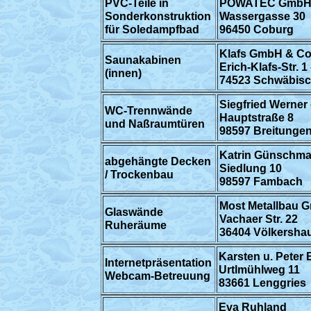
PVC-Teile in
POWATEC GmbH 
Sonderkonstruktion
Wassergasse 30
für Soledampfbad
96450 Coburg
Klafs GmbH & Co
Saunakabinen
Erich-Klafs-Str. 1 
(innen)
74523 Schwäbisc
Siegfried Werner 
WC-Trennwände
Hauptstraße 8
und Naßraumtüren
98597 Breitunge
Katrin Günschm
abgehängte Decken
Siedlung 10
/ Trockenbau
98597 Fambach
Most Metallbau 
Glaswände
Vachaer Str. 22
Ruheräume
36404 Völkersha
Karsten u. Pete
Internetpräsentation
Urtlmühlweg 11
Webcam-Betreuung
83661 Lenggries
Eva Ruhland