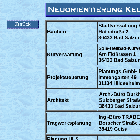
Stadtverwaltung
Bauherr
Ratsstraße 2
36433 Bad Salzu
Sole-Heilbad-Kur
Am Flößrasen 1
Kurverwaltung
36433 Bad Salzu
Planungs-GmbH 
Projektsteuerung
Immengarten 49
31134 Hildesheim
Arch.-Büro Burk
Architekt
Sulzberger Straß
36433 Bad Salzu
Ing.-Büro TRAB
Tragwerksplanung
Borscher Straße 
36419 Geisa
Planung HLS,