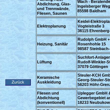
Wach - Beratende
Abdichtung, Glas-
Ingelsberger Weg
und Trennwände,
85598 Baldham
Fliesen, Saunen
Keidel-Elektropl
Elektroplanung
Vogteistraße 3
36115 Ehrenber
Rudolph GmbH +
Heizung, Sanitär
Rosenhohle 15
98587 Steinbach-
Suchfort-Anlage
Lüftung
Rudolf-Winkler-S
37079 Göttingen
Steuler-KCH Gm
Keramische
Georg-Steuler-St
Auskleidung
56203 Höhr-Gre
Fliesen und
Uplegger GmbH 
Abdichtung
Gewerbegebiet am
(konventionell)
18233 Neubukow