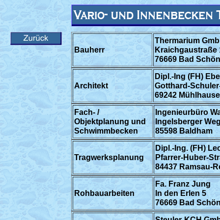
Thermarium Gmb
Bauherr
Kraichgaustraße 
76669 Bad Schö
Dipl.-Ing (FH) Eb
Architekt
Gotthard-Schuler
69242 Mühlhause
Fach- /
Ingenieurbüro 
Objektplanung und
Ingelsberger Weg
Schwimmbecken
85598 Baldham
Dipl.-Ing. (FH) 
Tragwerksplanung
Pfarrer-Huber-St
84437 Ramsau-Re
Fa. Franz Jung
Rohbauarbeiten
In den Erlen 5
76669 Bad Schö
Steuler-KCH Gm