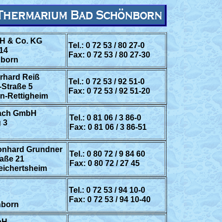
H & Co. KG
Tel.: 0 72 53 / 80 27-0
14
Fax: 0 72 53 / 80 27-30
nborn
erhard Reiß
Tel.: 0 72 53 / 92 51-0
-Straße 5
Fax: 0 72 53 / 92 51-20
n-Rettigheim
Wach GmbH
Tel.: 0 81 06 / 3 86-0
 3
Fax: 0 81 06 / 3 86-51
Leonhard Grundner
Tel.: 0 80 72 / 9 84 60
raße 21
Fax: 0 80 72 / 27 45
ichertsheim
Tel.: 0 72 53 / 94 10-0
Fax: 0 72 53 / 94 10-40
nborn
bH