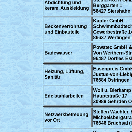
Abdichtung und
Berggarten 1
keram. Auskleidung
56427 Siershahn
Kapfer GmbH
Beckenverrohrung
Schwimmbadtech
und Einbauteile
Gewerbestraße 1
86637 Wertingen
Powatec GmbH &
Badewasser
Von Werthern-Str
96487 Dörfles-E
Essenpreis Gmb
Heizung, Lüftung,
Justus-von-Liebi
Sanitär
76684 Östringen
Wolf u. Bierkam
Edelstahlarbeiten
Hauptstraße 17
30989 Gehrden O
Steffen Wachter,
Netzwerkbetreuung
Michaelsbergstra
vor Ort
76646 Bruchsal 