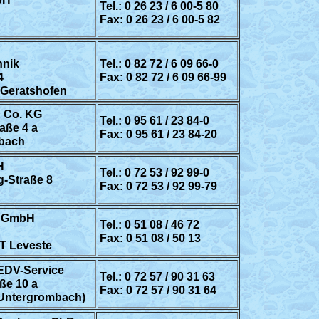
Tel.: 0 26 23 / 6 00-5 80
Fax: 0 26 23 / 6 00-5 82
nik
Tel.: 0 82 72 / 6 09 66-0
4
Fax: 0 82 72 / 6 09 66-99
-Geratshofen
 Co. KG
Tel.: 0 95 61 / 23 84-0
aße 4 a
Fax: 0 95 61 / 23 84-20
sbach
H
Tel.: 0 72 53 / 92 99-0
g-Straße 8
Fax: 0 72 53 / 92 99-79
p GmbH
Tel.: 0 51 08 / 46 72
Fax: 0 51 08 / 50 13
T Leveste
 EDV-Service
Tel.: 0 72 57 / 90 31 63
ße 10 a
Fax: 0 72 57 / 90 31 64
(Untergrombach)