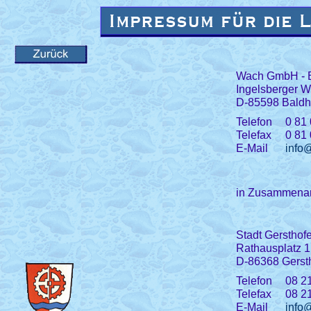
Wach GmbH - B
Ingelsberger 
D-85598 Bald
Telefon
0 81 
Telefax
0 81 
E-Mail
info
in Zusammenarb
Stadt Gersthof
Rathausplatz 1
D-86368 Gerst
Telefon
08 21
Telefax
08 21
E-Mail
info