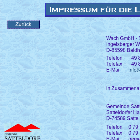
Wach GmbH - B
Ingelsberger 
D-85598 Bald
Telefon
+49 8
Telefax
+49 8
E-Mail
info
in Zusammenarb
Gemeinde Satte
Satteldorfer H
D-74589 Sattel
Telefon
0 79 
Telefax
0 79 
E-Mail
geme